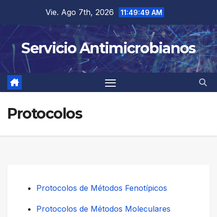
Saltar
Vie. Ago 7th, 2026
11:49:49 AM
al
contenido
Servicio Antimicrobianos
Protocolos
Protocolos de Métodos Fenotípicos
Protocolos de Métodos Moleculares