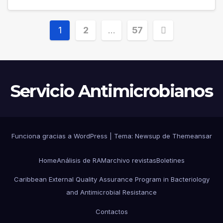
Paginación
1
2
…
57
de
entradas
Servicio Antimicrobianos
Funciona gracias a WordPress
|
Tema:
Newsup
de
Themeansar
Home
Análisis de RAM
archivo revistas
Boletines
Caribbean External Quality Assurance Program in Bacteriology
and Antimicrobial Resistance
Contactos