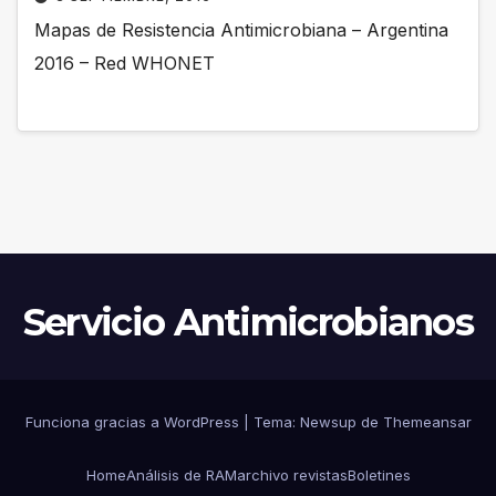
Mapas de Resistencia Antimicrobiana – Argentina
2016 – Red WHONET
Servicio Antimicrobianos
Funciona gracias a WordPress
|
Tema:
Newsup
de
Themeansar
Home
Análisis de RAM
archivo revistas
Boletines