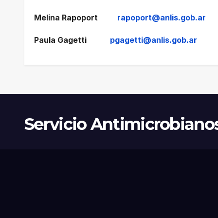
Melina Rapoport
rapoport@anlis.gob.ar
Paula Gagetti
pgagetti@anlis.gob.ar
Servicio Antimicrobiano