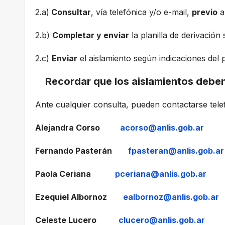
2.a)
Consultar
, vía telefónica y/o e-mail,
previo
al
2.b)
Completar y enviar
la planilla de derivación
2.c)
Enviar
el aislamiento según indicaciones del
Recordar que los aislamientos deben
Ante cualquier consulta, pueden contactarse tel
Alejandra Corso
acorso@anlis.gob.ar
Fernando Pasterán
fpasteran@anlis.gob.ar
Paola Ceriana
pceriana@anlis.gob.ar
Ezequiel Albornoz
ealbornoz@anlis.gob.ar
Celeste Lucero
clucero@anlis.gob.ar