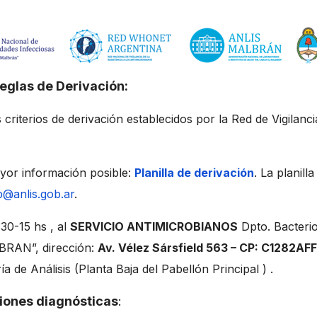
Reglas de Derivación:
criterios de derivación establecidos por la Red de Vigilanc
ayor información posible:
Planilla de derivación
. La planil
b@anlis.gob.ar
.
:30-15 hs , al
SERVICIO ANTIMICROBIANOS
Dpto. Bacterio
BRAN”, dirección:
Av. Vélez Sársfield 563 – CP: C1282AFF
ía de Análisis (Planta Baja del Pabellón Principal ) .
ciones diagnósticas
: