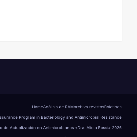
Home
Análisis de RAM
archivo revistas
Boletines
Assurance Program in Bacteriology and Antimicrobial Resistance
o de Actualización en Antimicrobianos «Dra. Alicia Rossi» 2026