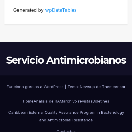
Generated by
wpDataTables
Servicio Antimicrobianos
Funciona gracias a WordPress
|
Tema:
Newsup
de
Themeansar
Home
Análisis de RAM
archivo revistas
Boletines
Caribbean External Quality Assurance Program in Bacteriology
and Antimicrobial Resistance
Contactos