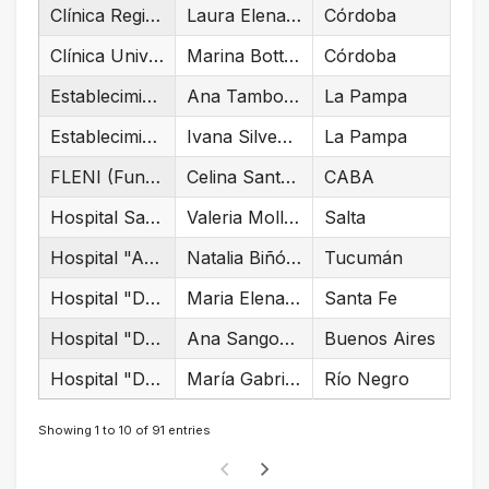
Clínica Regional del Sud
Laura Elena Decca, Claudio Manchado, Agostina Dagatti
Córdoba
Clínica Universitaria Reina Fabiola
Marina Bottiglieri, Nogah Antonini
Córdoba
Establecimiento Asistencial Dr. René Favaloro/Dr. Lucio Molas
Ana Tamborini, Romina Gallo
La Pampa
Establecimiento Asistencial Gobernador Centeno
Ivana Silveyra, Andrea Baroni, Gimena Alcorta
La Pampa
FLENI (Fundación para la Lucha contra las Enfermedades Neurológicas de la Infancia)
Celina Santander, Florencia Gaudenzi Acuña
CABA
Hospital San Bernardo
Valeria Mollo, Viviana Sivila
Salta
Hospital "Angel C. Padilla"
Natalia Biñón, Alicia Recupero, Mariel Caceres
Tucumán
Hospital "Dr José María Cullen"
Maria Elena Nardin, Maria Alejandra Mendosa, Sabrina Cristobal
Santa Fe
Hospital "Dr. Antonio A. Cetrángolo"
Ana Sangoy, Andrea Appendino, Eugenia Tajes
Buenos Aires
Hospital "Dr. Artémides Zatti"
María Gabriela Rivollier, Irene Alonzo, María Carolina Trípodi
Río Negro
Showing 1 to 10 of 91 entries