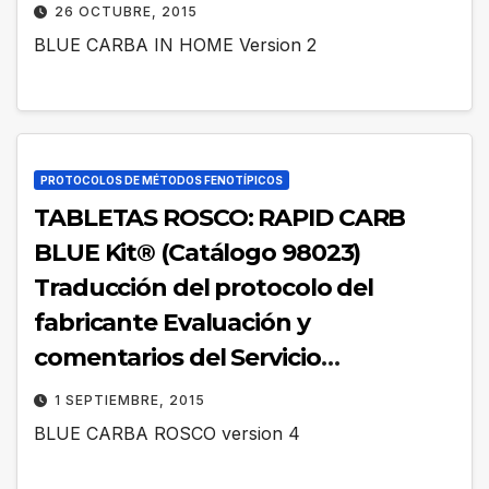
26 OCTUBRE, 2015
BLUE CARBA IN HOME Version 2
PROTOCOLOS DE MÉTODOS FENOTÍPICOS
TABLETAS ROSCO: RAPID CARB
BLUE Kit® (Catálogo 98023)
Traducción del protocolo del
fabricante Evaluación y
comentarios del Servicio
Antimicrobianos, Laboratorio
1 SEPTIEMBRE, 2015
Nacional de Referencia (LNR).
BLUE CARBA ROSCO version 4