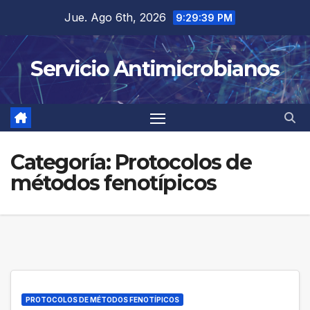
Saltar
Jue. Ago 6th, 2026
9:29:39 PM
al
contenido
Servicio Antimicrobianos
Categoría:
Protocolos de
métodos fenotípicos
PROTOCOLOS DE MÉTODOS FENOTÍPICOS