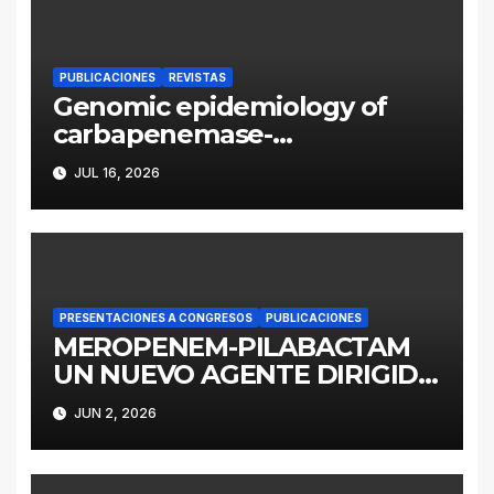
PUBLICACIONES
REVISTAS
Genomic epidemiology of
carbapenemase-
producing Enterobacter
JUL 16, 2026
cloacae complex in
Argentina: a retrospective
analysis (2016–2022)
PRESENTACIONES A CONGRESOS
PUBLICACIONES
MEROPENEM-PILABACTAM
UN NUEVO AGENTE DIRIGIDO
A ENTEROBACTERALES
JUN 2, 2026
PRODUCTORES DE
SERINOCARBAPENEMASAS