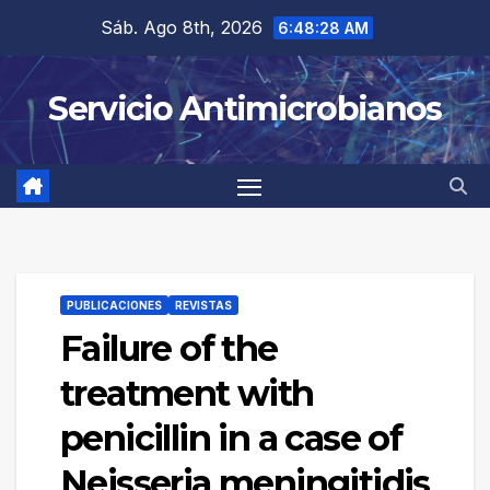
Saltar
Sáb. Ago 8th, 2026
6:48:28 AM
al
contenido
Servicio Antimicrobianos
PUBLICACIONES
REVISTAS
Failure of the
treatment with
penicillin in a case of
Neisseria meningitidis