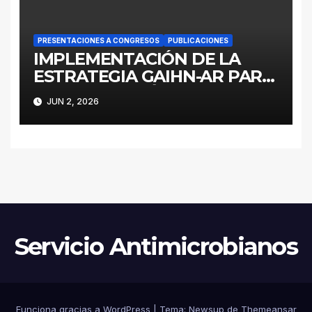
PRESENTACIONES A CONGRESOS
PUBLICACIONES
IMPLEMENTACIÓN DE LA
ESTRATEGIA GAIHN-AR PARA
LA CONTENCIÓN DE
JUN 2, 2026
ENTEROBACTERALES
PRODUCTORES DE
CARBAPENEMASAS EN UN
HOSPITAL PEDIÁTRICO CON
RECURSOS LIMITADOS DE
ARGENTINA
Servicio Antimicrobianos
Funciona gracias a WordPress
|
Tema:
Newsup
de
Themeansar