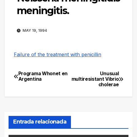
meningitis.
MAY 19, 1994
Failure of the treatment with penicillin
Programa Whonet en
Unusual
Navegación
Argentina
multiresistant Vibrio
cholerae
de
entradas
Entrada relacionada