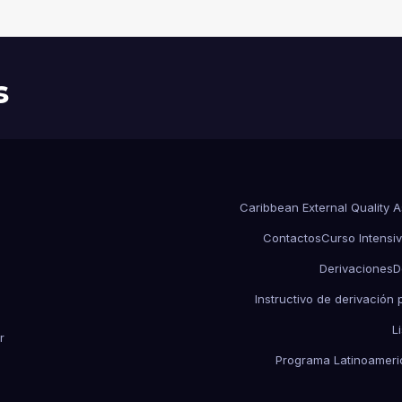
s
Caribbean External Quality 
Contactos
Curso Intensiv
Derivaciones
D
Instructivo de derivación
L
r
Programa Latinoameric