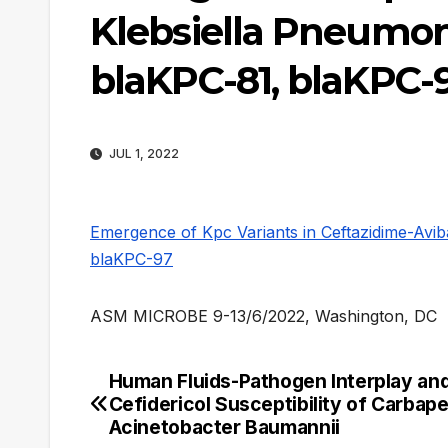
Klebsiella Pneumoni
blaKPC-81, blaKPC-
JUL 1, 2022
Emergence of Kpc Variants in Ceftazidime-Avi
blaKPC-97
ASM MICROBE 9-13/6/2022, Washington, DC
Human Fluids-Pathogen Interplay and
Navegación
Cefidericol Susceptibility of Carba
de
Acinetobacter Baumannii