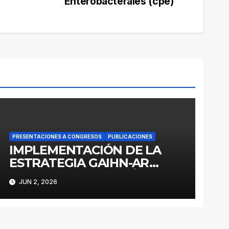
Enterobacterales (cpe)
PRESENTACIONES A CONGRESOS
PUBLICACIONES
IMPLEMENTACIÓN DE LA
ESTRATEGIA GAIHN-AR
PARA LA CONTENCIÓN DE
JUN 2, 2026
ENTEROBACTERALES
PRODUCTORES DE
CARBAPENEMASAS EN UN
HOSPITAL PEDIÁTRICO CON