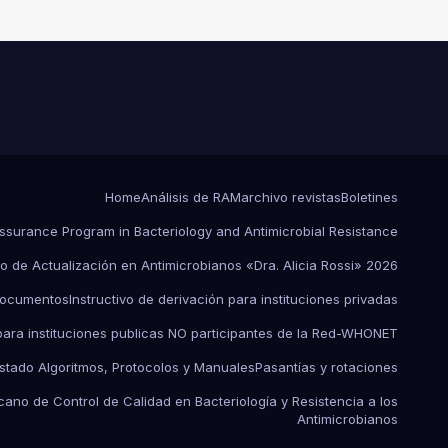
RECURSOS LIMITADOS DE
ARGENTINA
Home
Análisis de RAM
archivo revistas
Boletines
Assurance Program in Bacteriology and Antimicrobial Resistance
o de Actualización en Antimicrobianos «Dra. Alicia Rossi» 2026
ocumentos
Instructivo de derivación para instituciones privadas
 para instituciones publicas NO participantes de la Red-WHONET
istado Algoritmos, Protocolos y Manuales
Pasantías y rotaciones
ano de Control de Calidad en Bacteriología y Resistencia a los
Antimicrobianos