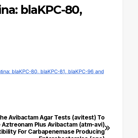
ina: blaKPC-80,
entina: blaKPC-80, blaKPC-81, blaKPC-96 and
The Avibactam Agar Tests (avitest) To
 Aztreonam Plus Avibactam (atm-avi)
ibility For Carbapenemase Producing