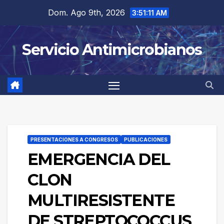
Saltar
Dom. Ago 9th, 2026
3:51:11 AM
al
contenido
Servicio Antimicrobianos
PRESENTACIONES A CONGRESOS
PUBLICACIONES
EMERGENCIA DEL
CLON
MULTIRESISTENTE
DE STREPTOCOCCUS