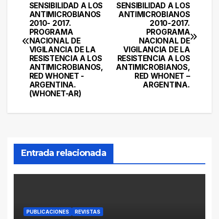
SENSIBILIDAD A LOS
SENSIBILIDAD A LOS
de
ANTIMICROBIANOS
ANTIMICROBIANOS
2010- 2017.
2010-2017.
entradas
PROGRAMA
PROGRAMA
NACIONAL DE
NACIONAL DE
VIGILANCIA DE LA
VIGILANCIA DE LA
RESISTENCIA A LOS
RESISTENCIA A LOS
ANTIMICROBIANOS,
ANTIMICROBIANOS,
RED WHONET -
RED WHONET –
ARGENTINA.
ARGENTINA.
(WHONET-AR)
Entrada relacionada
PUBLICACIONES
REVISTAS