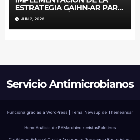
ESTRATEGIA GAIHN-AR PARA
LA CONTENCIÓN DE
JUN 2, 2026
ENTEROBACTERALES
PRODUCTORES DE
CARBAPENEMASAS EN UN
HOSPITAL PEDIÁTRICO CON
RECURSOS LIMITADOS DE
ARGENTINA
Servicio Antimicrobianos
Funciona gracias a WordPress
|
Tema:
Newsup
de
Themeansar
Home
Análisis de RAM
archivo revistas
Boletines
Caribbean External Quality Assurance Program in Bacteriology