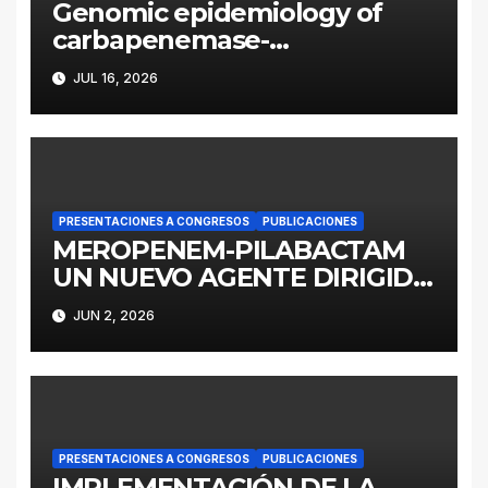
Genomic epidemiology of
carbapenemase-
producing Enterobacter
JUL 16, 2026
cloacae complex in
Argentina: a retrospective
analysis (2016–2022)
PRESENTACIONES A CONGRESOS
PUBLICACIONES
MEROPENEM-PILABACTAM
UN NUEVO AGENTE DIRIGIDO
A ENTEROBACTERALES
JUN 2, 2026
PRODUCTORES DE
SERINOCARBAPENEMASAS
PRESENTACIONES A CONGRESOS
PUBLICACIONES
IMPLEMENTACIÓN DE LA