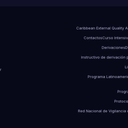
Caribbean External Quality 
Contactos
Curso Intensiv
Derivaciones
D
Instructivo de derivación
L
r
Programa Latinoameric
Progr
Protoco
Red Nacional de Vigilancia 