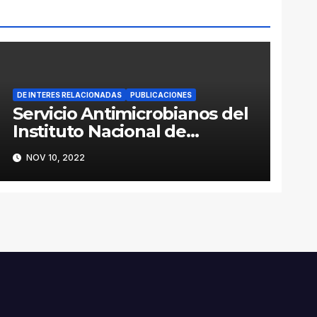
DE INTERES RELACIONADAS
PUBLICACIONES
Servicio Antimicrobianos del
Instituto Nacional de
Enfermedades Infecciosas
NOV 10, 2022
ANLIS-Malbrán, compromiso
con la salud pública en
Argentina y el mundo