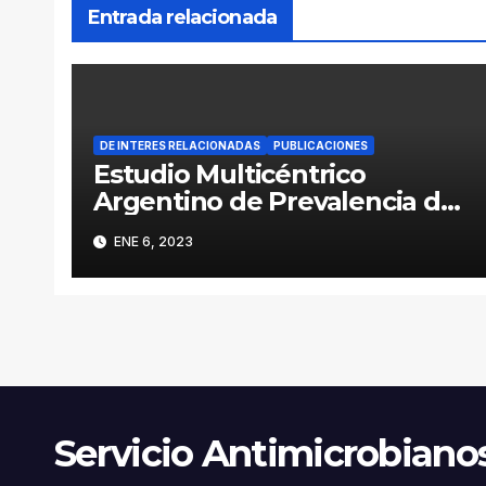
Entrada relacionada
DE INTERES RELACIONADAS
PUBLICACIONES
Estudio Multicéntrico
Argentino de Prevalencia de
Enterobacterales
ENE 6, 2023
Productores de
Carbapenemasas – el desafío
de la RAM Post pandemia
COVID-19- RECAPTAR
Servicio Antimicrobiano