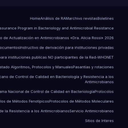
Home
Análisis de RAM
archivo revistas
Boletines
Assurance Program in Bacteriology and Antimicrobial Resistance
o de Actualización en Antimicrobianos «Dra. Alicia Rossi» 2026
ocumentos
Instructivo de derivación para instituciones privadas
 para instituciones publicas NO participantes de la Red-WHONET
istado Algoritmos, Protocolos y Manuales
Pasantías y rotaciones
ano de Control de Calidad en Bacteriología y Resistencia a los
Antimicrobianos
ama Nacional de Control de Calidad en Bacteriología
Protocolos
los de Métodos Fenotípicos
Protocolos de Métodos Moleculares
de la Resistencia a los Antimicrobianos
Servicio Antimicrobianos
Sitios de Interes