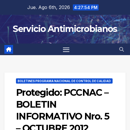
Saltar
Jue. Ago 6th, 2026
4:27:54 PM
al
contenido
Servicio Antimicrobianos
BOLETINES PROGRAMA NACIONAL DE CONTROL DE CALIDAD
Protegido: PCCNAC –
BOLETIN
INFORMATIVO Nro. 5
– OCTUBRE 2012