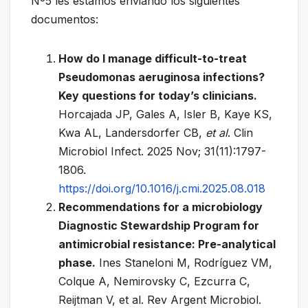
Nº5 les estamos enviando los siguientes
documentos:
How do I manage difficult-to-treat
Pseudomonas aeruginosa infections?
Key questions for today’s clinicians.
Horcajada JP, Gales A, Isler B, Kaye KS,
Kwa AL, Landersdorfer CB,
et al
. Clin
Microbiol Infect. 2025 Nov; 31(11):1797-
1806.
https://doi.org/10.1016/j.cmi.2025.08.018
Recommendations for a microbiology
Diagnostic Stewardship Program for
antimicrobial resistance: Pre-analytical
phase
.
Ines Staneloni M, Rodríguez VM,
Colque A, Nemirovsky C, Ezcurra C,
Reijtman V, et al. Rev Argent Microbiol.