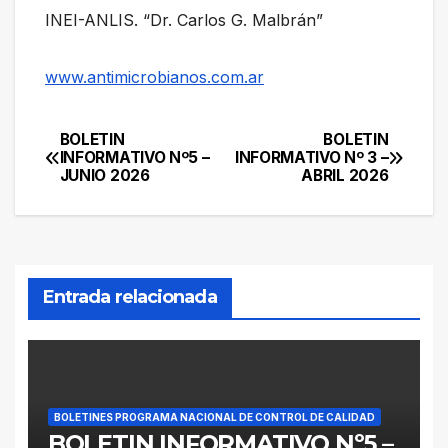
INEI-ANLIS. “Dr. Carlos G. Malbrán”
www.antimicrobianos.com.ar
BOLETIN
BOLETIN
Navegación
INFORMATIVO Nº5 –
INFORMATIVO Nº 3 –
JUNIO 2026
ABRIL 2026
de
entradas
Entrada relacionada
BOLETINES PROGRAMA NACIONAL DE CONTROL DE CALIDAD
BOLETIN INFORMATIVO Nº5 –