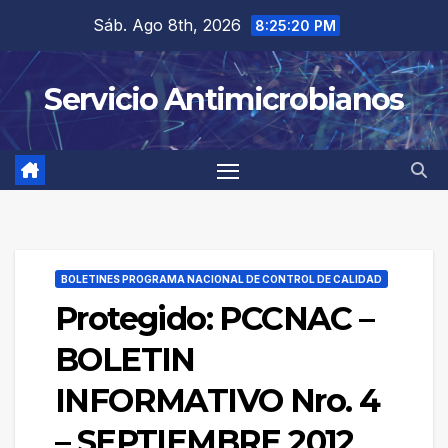
Saltar
Sáb. Ago 8th, 2026
8:25:20 PM
al
contenido
Servicio Antimicrobianos
BOLETINES PROGRAMA NACIONAL DE CONTROL DE CALIDAD
Protegido: PCCNAC –
BOLETIN
INFORMATIVO Nro. 4
– SEPTIEMBRE 2012