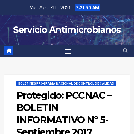
Saltar
Vie. Ago 7th, 2026
7:31:50 AM
al
contenido
Servicio Antimicrobianos
BOLETINES PROGRAMA NACIONAL DE CONTROL DE CALIDAD
Protegido: PCCNAC –
BOLETIN
INFORMATIVO Nº 5-
Septiembre 2017