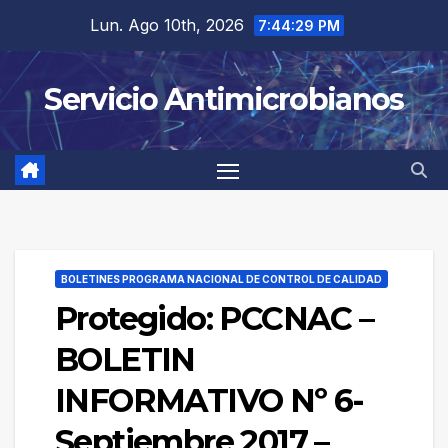
Saltar
Lun. Ago 10th, 2026
7:44:29 PM
al
contenido
Servicio Antimicrobianos
BOLETINES PROGRAMA NACIONAL DE CONTROL DE CALIDAD
Protegido: PCCNAC –
BOLETIN
INFORMATIVO Nº 6-
Septiembre 2017 –