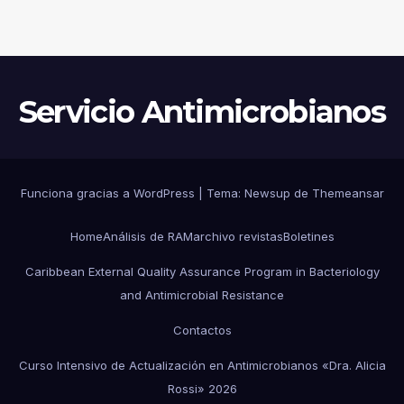
Servicio Antimicrobianos
Funciona gracias a WordPress
|
Tema:
Newsup
de
Themeansar
Home
Análisis de RAM
archivo revistas
Boletines
Caribbean External Quality Assurance Program in Bacteriology
and Antimicrobial Resistance
Contactos
Curso Intensivo de Actualización en Antimicrobianos «Dra. Alicia
Rossi» 2026