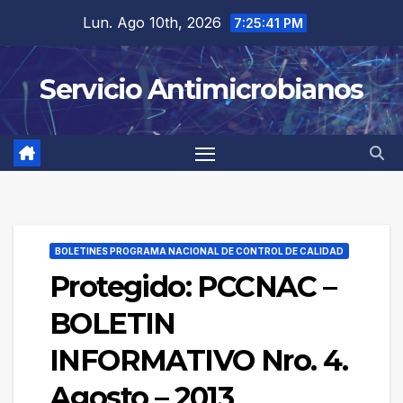
Saltar
Lun. Ago 10th, 2026
7:25:41 PM
al
contenido
Servicio Antimicrobianos
BOLETINES PROGRAMA NACIONAL DE CONTROL DE CALIDAD
Protegido: PCCNAC –
BOLETIN
INFORMATIVO Nro. 4.
Agosto – 2013