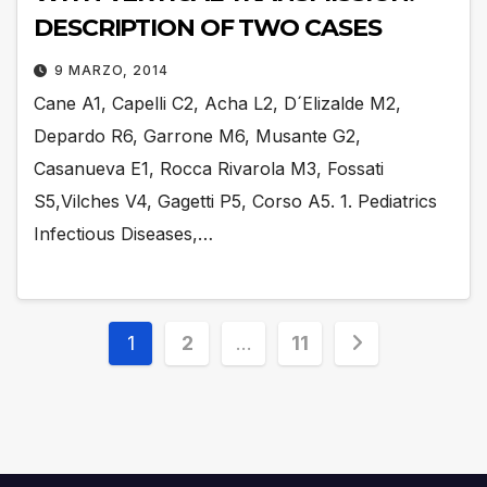
DESCRIPTION OF TWO CASES
9 MARZO, 2014
Cane A1, Capelli C2, Acha L2, D´Elizalde M2,
Depardo R6, Garrone M6, Musante G2,
Casanueva E1, Rocca Rivarola M3, Fossati
S5,Vilches V4, Gagetti P5, Corso A5. 1. Pediatrics
Infectious Diseases,…
Paginación
1
2
…
11
de
entradas