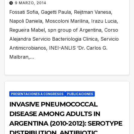
CONJUGATE VACCINE (PCV13) IN
9 MARZO, 2014
ARGENTINA
Fossati Sofia, Gagetti Paula, Reijtman Vanesa,
Napoli Daniela, Moscoloni Marilina, Irazu Lucia,
Regueira Mabel, spn group of Argentina, Corso
Alejandra Servicio Bacteriologia Clinica, Servicio
Antimicrobianos, INEI-ANLIS ‘Dr. Carlos G.
Malbran,…
PRESENTACIONES A CONGRESOS
PUBLICACIONES
INVASIVE PNEUMOCOCCAL
DISEASE AMONG ADULTS IN
ARGENTINA (2010-2012): SEROTYPE
DISTRIBUTION, ANTIBIOTIC