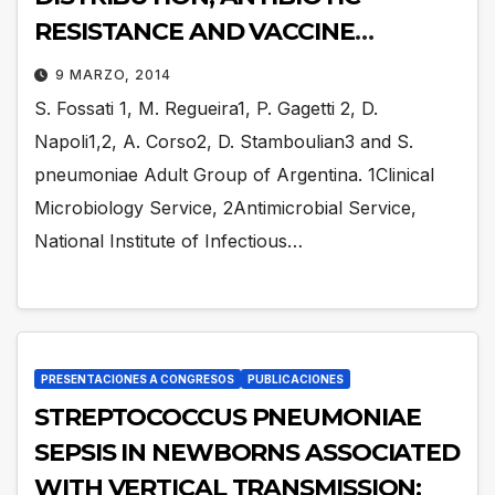
RESISTANCE AND VACCINE
SEROTYPE COVERAGE
9 MARZO, 2014
S. Fossati 1, M. Regueira1, P. Gagetti 2, D.
Napoli1,2, A. Corso2, D. Stamboulian3 and S.
pneumoniae Adult Group of Argentina. 1Clinical
Microbiology Service, 2Antimicrobial Service,
National Institute of Infectious…
PRESENTACIONES A CONGRESOS
PUBLICACIONES
STREPTOCOCCUS PNEUMONIAE
SEPSIS IN NEWBORNS ASSOCIATED
WITH VERTICAL TRANSMISSION: