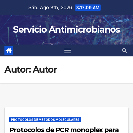
Saltar
Sáb. Ago 8th, 2026
3:17:09 AM
al
contenido
Servicio Antimicrobianos
Autor:
Autor
PROTOCOLOS DE MÉTODOS MOLECULARES
Protocolos de PCR monoplex para