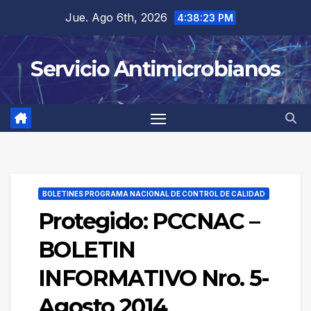
Saltar
Jue. Ago 6th, 2026
4:38:23 PM
al
contenido
Servicio Antimicrobianos
BOLETINES PROGRAMA NACIONAL DE CONTROL DE CALIDAD
Protegido: PCCNAC –
BOLETIN
INFORMATIVO Nro. 5-
Agosto 2014