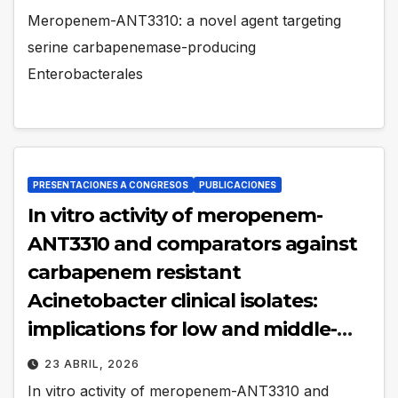
Meropenem-ANT3310: a novel agent targeting
serine carbapenemase-producing
Enterobacterales
PRESENTACIONES A CONGRESOS
PUBLICACIONES
In vitro activity of meropenem-
ANT3310 and comparators against
carbapenem resistant
Acinetobacter clinical isolates:
implications for low and middle-
income countries (LMIC)
23 ABRIL, 2026
In vitro activity of meropenem-ANT3310 and