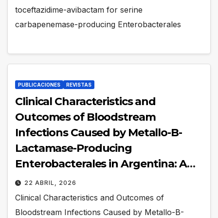
toceftazidime-avibactam for serine
carbapenemase-producing Enterobacterales
PUBLICACIONES
REVISTAS
Clinical Characteristics and
Outcomes of Bloodstream
Infections Caused by Metallo-B-
Lactamase-Producing
Enterobacterales in Argentina: A
Subanalysis of the EMBARCAR
22 ABRIL, 2026
Prospective Multicenter Cohort
Clinical Characteristics and Outcomes of
Study
Bloodstream Infections Caused by Metallo-B-