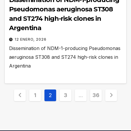
Pseudomonas aeruginosa ST308
and ST274 high-risk clones in
Argentina
12 ENERO, 2026
Dissemination of NDM-1-producing Pseudomonas
aeruginosa ST308 and ST274 high-risk clones in
Argentina
Paginación
1
2
3
…
36
de
entradas