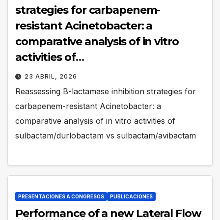
strategies for carbapenem-
resistant Acinetobacter: a
comparative analysis of in vitro
activities of
sulbactam/durlobactam vs
23 ABRIL, 2026
sulbactam/avibactam
Reassessing B-lactamase inhibition strategies for
carbapenem-resistant Acinetobacter: a
comparative analysis of in vitro activities of
sulbactam/durlobactam vs sulbactam/avibactam
PRESENTACIONES A CONGRESOS
PUBLICACIONES
Performance of a new Lateral Flow