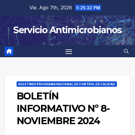
Saltar
Vie. Ago 7th, 2026
5:25:33 PM
al
contenido
Servicio Antimicrobianos
BOLETINES PROGRAMA NACIONAL DE CONTROL DE CALIDAD
BOLETÍN
INFORMATIVO Nº 8-
NOVIEMBRE 2024