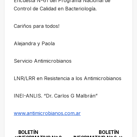
Encuesta Nº61 del Programa Nacional de
Control de Calidad en Bacteriología.
Cariños para todos!
Alejandra y Paola
Servicio Antimicrobianos
LNR/LRR en Resistencia a los Antimicrobianos
INEI-ANLIS. “Dr. Carlos G Malbrán”
www.antimicrobianos.com.ar
BOLETÍN
BOLETÍN
Navegación