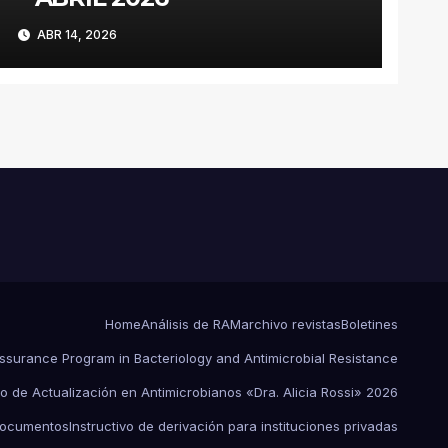
ABR 14, 2026
Home
Análisis de RAM
archivo revistas
Boletines
Assurance Program in Bacteriology and Antimicrobial Resistance
o de Actualización en Antimicrobianos «Dra. Alicia Rossi» 2026
ocumentos
Instructivo de derivación para instituciones privadas