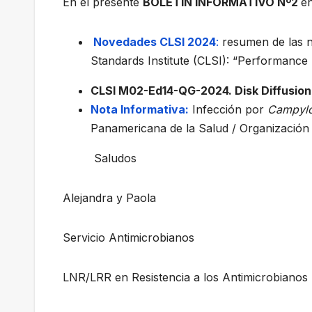
En el presente
BOLETÍN INFORMATIVO Nº2
e
Novedades CLSI 2024
:
resumen de las n
Standards Institute (CLSI): “Performance 
CLSI M02-Ed14-QG-2024. Disk Diffusion
Nota Informativa:
Infección por
Campyl
Panamericana de la Salud / Organización 
Saludos
Alejandra y Paola
Servicio Antimicrobianos
LNR/LRR en Resistencia a los Antimicrobianos