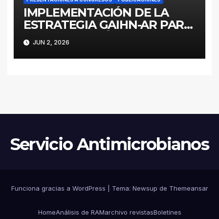
IMPLEMENTACIÓN DE LA
ESTRATEGIA GAIHN-AR PARA
LA CONTENCIÓN DE
JUN 2, 2026
ENTEROBACTERALES
PRODUCTORES DE
CARBAPENEMASAS EN UN
HOSPITAL PEDIÁTRICO CON
RECURSOS LIMITADOS DE
ARGENTINA
Servicio Antimicrobianos
Funciona gracias a WordPress
|
Tema:
Newsup
de
Themeansar
Home
Análisis de RAM
archivo revistas
Boletines