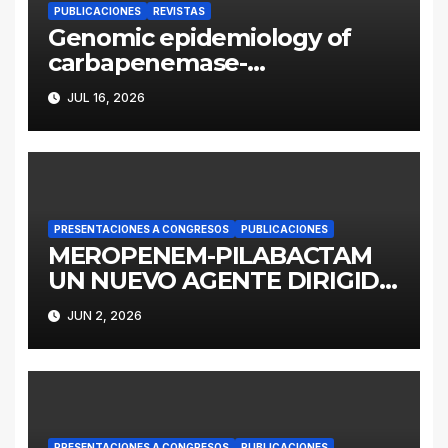
PUBLICACIONES
REVISTAS
Genomic epidemiology of
carbapenemase-
producing Enterobacter
JUL 16, 2026
cloacae complex in
Argentina: a retrospective
analysis (2016–2022)
PRESENTACIONES A CONGRESOS
PUBLICACIONES
MEROPENEM-PILABACTAM
UN NUEVO AGENTE DIRIGIDO
A ENTEROBACTERALES
JUN 2, 2026
PRODUCTORES DE
SERINOCARBAPENEMASAS
PRESENTACIONES A CONGRESOS
PUBLICACIONES