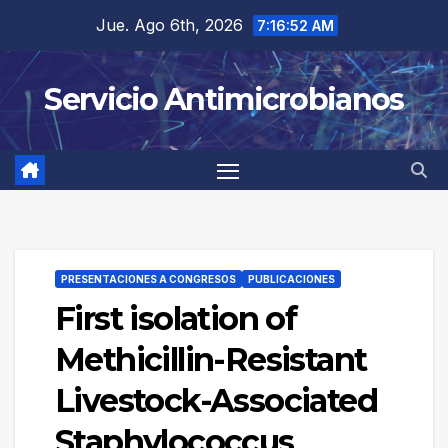
Saltar
Jue. Ago 6th, 2026
7:16:53 AM
al
contenido
Servicio Antimicrobianos
PRESENTACIONES A CONGRESOS
PUBLICACIONES
First isolation of
Methicillin-Resistant
Livestock-Associated
Staphylococcus