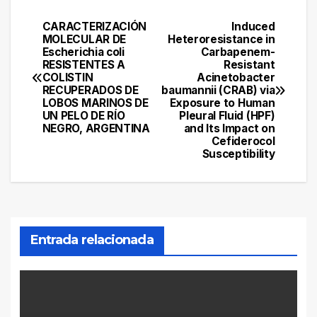
CARACTERIZACIÓN
Induced
Navegación
MOLECULAR DE
Heteroresistance in
Escherichia coli
Carbapenem-
de
RESISTENTES A
Resistant
COLISTIN
Acinetobacter
entradas
RECUPERADOS DE
baumannii (CRAB) via
LOBOS MARINOS DE
Exposure to Human
UN PELO DE RÍO
Pleural Fluid (HPF)
NEGRO, ARGENTINA
and Its Impact on
Cefiderocol
Susceptibility
Entrada relacionada