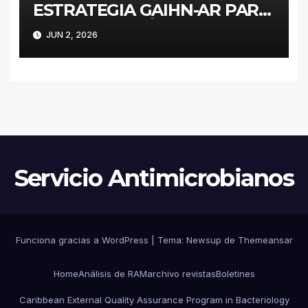
ESTRATEGIA GAIHN-AR PARA
LA CONTENCIÓN DE
JUN 2, 2026
ENTEROBACTERALES
PRODUCTORES DE
CARBAPENEMASAS EN UN
HOSPITAL PEDIÁTRICO CON
RECURSOS LIMITADOS DE
ARGENTINA
Servicio Antimicrobianos
Funciona gracias a WordPress
|
Tema:
Newsup
de
Themeansar
Home
Análisis de RAM
archivo revistas
Boletines
Caribbean External Quality Assurance Program in Bacteriology