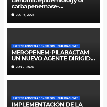
Genomic epidemiology of
carbapenemase-
producing Enterobacter
JUL 16, 2026
cloacae complex in
Argentina: a retrospective
analysis (2016–2022)
PRESENTACIONES A CONGRESOS
PUBLICACIONES
MEROPENEM-PILABACTAM
UN NUEVO AGENTE DIRIGIDO
A ENTEROBACTERALES
JUN 2, 2026
PRODUCTORES DE
SERINOCARBAPENEMASAS
PRESENTACIONES A CONGRESOS
PUBLICACIONES
IMPLEMENTACIÓN DE LA