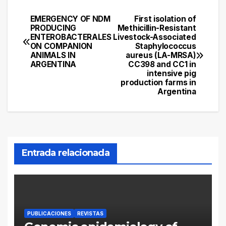
EMERGENCY OF NDM
First isolation of
Navegación
PRODUCING
Methicillin-Resistant
ENTEROBACTERALES
Livestock-Associated
de
ON COMPANION
Staphylococcus
ANIMALS IN
aureus (LA-MRSA)
entradas
ARGENTINA
CC398 and CC1 in
intensive pig
production farms in
Argentina
Entrada relacionada
PUBLICACIONES
REVISTAS