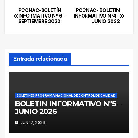
PCCNAC-BOLETÍN
PCCNAC- BOLETÍN
Navegación
INFORMATIVO Nº 6 –
INFORMATIVO N°4 –
SEPTIEMBRE 2022
JUNIO 2022
de
entradas
Entrada relacionada
BOLETINES PROGRAMA NACIONAL DE CONTROL DE CALIDAD
BOLETIN INFORMATIVO Nº5 –
JUNIO 2026
JUN 17, 2026