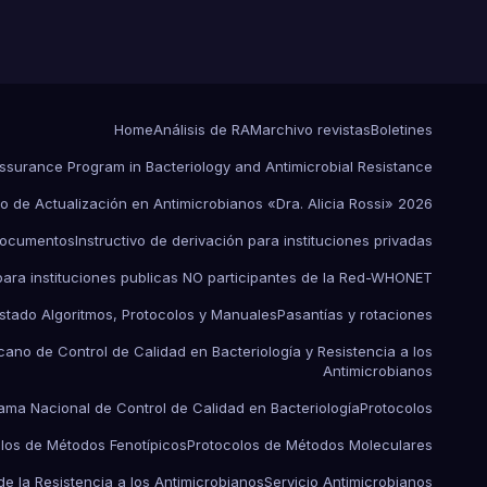
Home
Análisis de RAM
archivo revistas
Boletines
Assurance Program in Bacteriology and Antimicrobial Resistance
o de Actualización en Antimicrobianos «Dra. Alicia Rossi» 2026
ocumentos
Instructivo de derivación para instituciones privadas
 para instituciones publicas NO participantes de la Red-WHONET
istado Algoritmos, Protocolos y Manuales
Pasantías y rotaciones
ano de Control de Calidad en Bacteriología y Resistencia a los
Antimicrobianos
ama Nacional de Control de Calidad en Bacteriología
Protocolos
los de Métodos Fenotípicos
Protocolos de Métodos Moleculares
de la Resistencia a los Antimicrobianos
Servicio Antimicrobianos