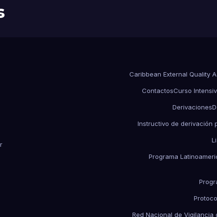
s
Caribbean External Quality 
Contactos
Curso Intensiv
Derivaciones
D
Instructivo de derivación
L
r
Programa Latinoameric
Progr
Protoco
Red Nacional de Vigilancia 