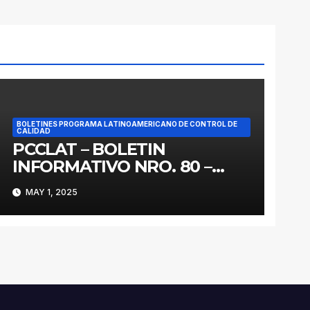
BOLETINES PROGRAMA LATINOAMERICANO DE CONTROL DE
CALIDAD
PCCLAT – BOLETIN
INFORMATIVO NRO. 80 –
MAYO 2025
MAY 1, 2025