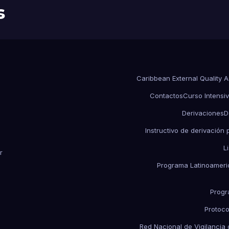
s
Caribbean External Quality 
Contactos
Curso Intensiv
Derivaciones
D
Instructivo de derivación
L
r
Programa Latinoameric
Progr
Protoco
Red Nacional de Vigilancia 