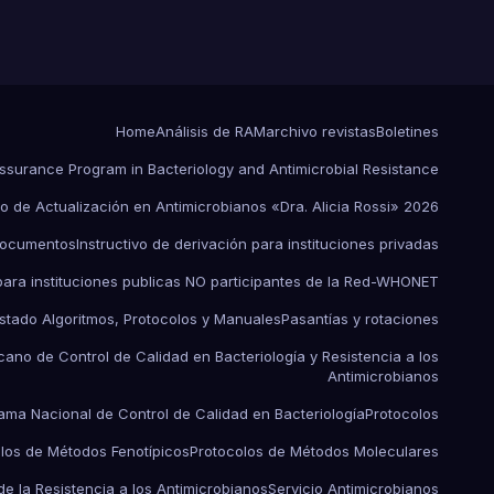
Home
Análisis de RAM
archivo revistas
Boletines
Assurance Program in Bacteriology and Antimicrobial Resistance
o de Actualización en Antimicrobianos «Dra. Alicia Rossi» 2026
ocumentos
Instructivo de derivación para instituciones privadas
 para instituciones publicas NO participantes de la Red-WHONET
istado Algoritmos, Protocolos y Manuales
Pasantías y rotaciones
ano de Control de Calidad en Bacteriología y Resistencia a los
Antimicrobianos
ama Nacional de Control de Calidad en Bacteriología
Protocolos
los de Métodos Fenotípicos
Protocolos de Métodos Moleculares
de la Resistencia a los Antimicrobianos
Servicio Antimicrobianos