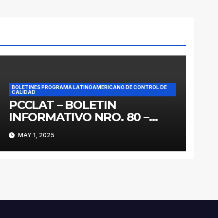
BOLETINES PROGRAMA LATINOAMERICANO DE CONTROL DE
CALIDAD
PCCLAT – BOLETIN
INFORMATIVO NRO. 80 –
MAYO 2025
MAY 1, 2025