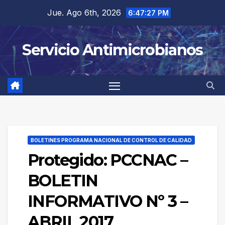
Saltar
Jue. Ago 6th, 2026
6:47:27 PM
al
contenido
Servicio Antimicrobianos
BOLETINES PROGRAMA NACIONAL DE CONTROL DE CALIDAD
Protegido: PCCNAC –
BOLETIN
INFORMATIVO Nº 3 –
ABRIL 2017