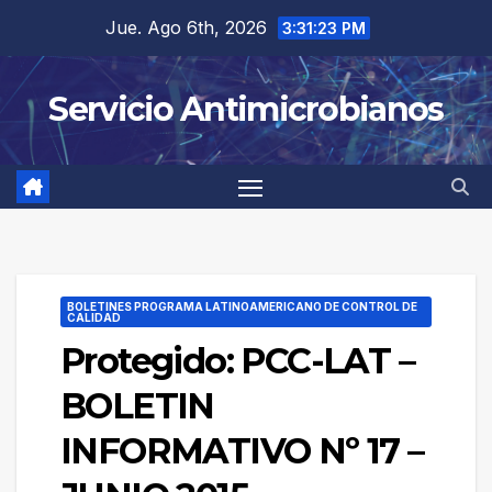
Saltar
Jue. Ago 6th, 2026
3:31:23 PM
al
contenido
Servicio Antimicrobianos
BOLETINES PROGRAMA LATINOAMERICANO DE CONTROL DE
CALIDAD
Protegido: PCC-LAT –
BOLETIN
INFORMATIVO Nº 17 –