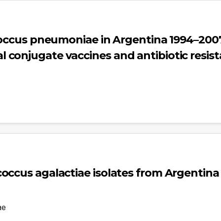
ococcus pneumoniae in Argentina 1994–2007
 conjugate vaccines and antibiotic resis
occus agalactiae isolates from Argentina
ae