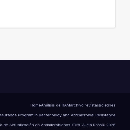
Home
Análisis de RAM
archivo revistas
Boletines
Assurance Program in Bacteriology and Antimicrobial Resistance
o de Actualización en Antimicrobianos «Dra. Alicia Rossi» 2026