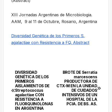
(Abstract)
XIII Jornadas Argentinas de Microbiologia.
AAM, 9 al 11 de Octubre, Rosario, Argentina
Diversidad Genética de los Primeros S.
agalactiae con Resistencia a FQ. Abstract
DIVERSIDAD
BROTE DE Serratia
Navegación
GENÉTICA DE LOS
marcescens
PRIMEROS
PRODUCTORA DE
de
AISLAMIENTOS DE
CTX-M EN LA UNIDAD
Streptococcus
DE CUIDADOS
entradas
agalactiae CON
INTENSIVOS DE UN
RESISTENCIA A
HOSPITAL DE LA
FLUORQUINOLONAS
PCIA. DE BS. AS.
EN ARGENTINA