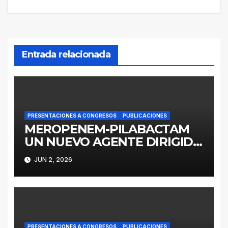
Entrada relacionada
PRESENTACIONES A CONGRESOS
PUBLICACIONES
MEROPENEM-PILABACTAM
UN NUEVO AGENTE DIRIGIDO
A ENTEROBACTERALES
JUN 2, 2026
PRODUCTORES DE
SERINOCARBAPENEMASAS
PRESENTACIONES A CONGRESOS
PUBLICACIONES