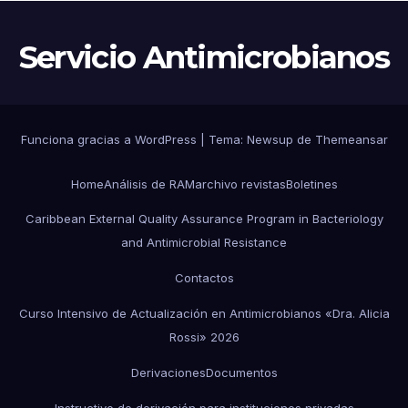
CONTENCIÓN
Servicio Antimicrobianos
Funciona gracias a WordPress
|
Tema:
Newsup
de
Themeansar
Home
Análisis de RAM
archivo revistas
Boletines
Caribbean External Quality Assurance Program in Bacteriology
and Antimicrobial Resistance
Contactos
Curso Intensivo de Actualización en Antimicrobianos «Dra. Alicia
Rossi» 2026
Derivaciones
Documentos
Instructivo de derivación para instituciones privadas