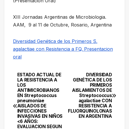
(Presentacion Oral)
XIII Jornadas Argentinas de Microbiologia.
AAM, 9 al 11 de Octubre, Rosario, Argentina
Diversidad Genética de los Primeros S.
agalactiae con Resistencia a FQ. Presentacion
oral
ESTADO ACTUAL DE
DIVERSIDAD
Navegación
LA RESISTENCIA A
GENÉTICA DE LOS
LOS
PRIMEROS
de
ANTIMICROBIANOS
AISLAMIENTOS DE
EN Streptococcus
Streptococcus
entradas
pneumoniae
agalactiae CON
AISLADOS DE
RESISTENCIA A
INFECCIONES
FLUORQUINOLONAS
INVASIVAS EN NIÑOS
EN ARGENTINA
<6 AÑOS:
EVALUACION SEGUN