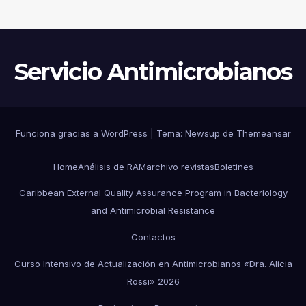
EVENTO EPIDEMIOLÓGICO Y
ESTRATEGIAS DE
CONTENCIÓN
Servicio Antimicrobianos
Funciona gracias a WordPress
|
Tema:
Newsup
de
Themeansar
Home
Análisis de RAM
archivo revistas
Boletines
Caribbean External Quality Assurance Program in Bacteriology
and Antimicrobial Resistance
Contactos
Curso Intensivo de Actualización en Antimicrobianos «Dra. Alicia
Rossi» 2026