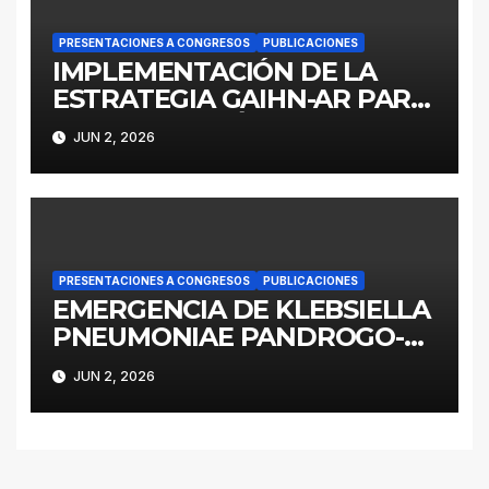
PRESENTACIONES A CONGRESOS
PUBLICACIONES
IMPLEMENTACIÓN DE LA
ESTRATEGIA GAIHN-AR PARA
LA CONTENCIÓN DE
JUN 2, 2026
ENTEROBACTERALES
PRODUCTORES DE
CARBAPENEMASAS EN UN
HOSPITAL PEDIÁTRICO CON
RECURSOS LIMITADOS DE
ARGENTINA
PRESENTACIONES A CONGRESOS
PUBLICACIONES
EMERGENCIA DE KLEBSIELLA
PNEUMONIAE PANDROGO-
RESISTENTE ST258 EN UNA
JUN 2, 2026
UNIDAD DE CUIDADOS
CRITICOS DE LA PROVINCIA
DE BUENOS AIRES
INVESTIGACIÓN DE UN