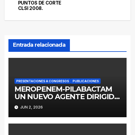
PUNTOS DE CORTE
CLSI 2008.
Entrada relacionada
PRESENTACIONES A CONGRESOS
PUBLICACIONES
MEROPENEM-PILABACTAM
UN NUEVO AGENTE DIRIGIDO
A ENTEROBACTERALES
JUN 2, 2026
PRODUCTORES DE
SERINOCARBAPENEMASAS