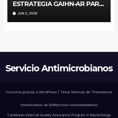
ESTRATEGIA GAIHN-AR PARA
LA CONTENCIÓN DE
JUN 2, 2026
ENTEROBACTERALES
PRODUCTORES DE
CARBAPENEMASAS EN UN
HOSPITAL PEDIÁTRICO CON
RECURSOS LIMITADOS DE
ARGENTINA
Servicio Antimicrobianos
Funciona gracias a WordPress
|
Tema:
Newsup
de
Themeansar
Home
Análisis de RAM
archivo revistas
Boletines
Caribbean External Quality Assurance Program in Bacteriology