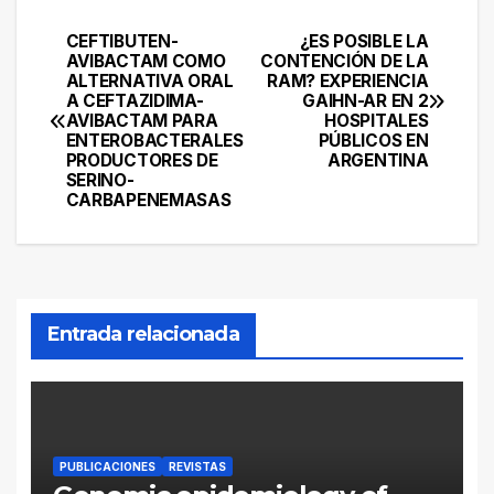
CEFTIBUTEN-
¿ES POSIBLE LA
Navegación
AVIBACTAM COMO
CONTENCIÓN DE LA
ALTERNATIVA ORAL
RAM? EXPERIENCIA
de
A CEFTAZIDIMA-
GAIHN-AR EN 2
AVIBACTAM PARA
HOSPITALES
entradas
ENTEROBACTERALES
PÚBLICOS EN
PRODUCTORES DE
ARGENTINA
SERINO-
CARBAPENEMASAS
Entrada relacionada
PUBLICACIONES
REVISTAS