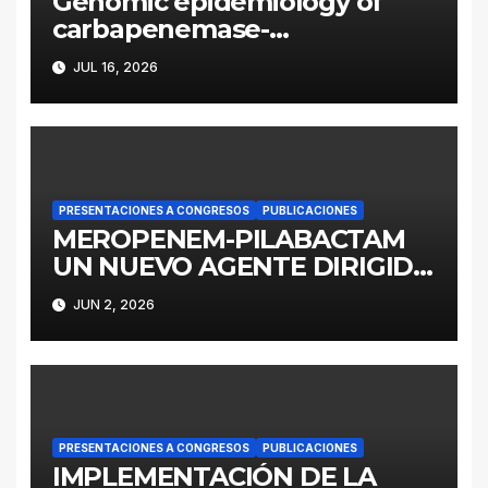
Genomic epidemiology of
carbapenemase-
producing Enterobacter
JUL 16, 2026
cloacae complex in
Argentina: a retrospective
analysis (2016–2022)
PRESENTACIONES A CONGRESOS
PUBLICACIONES
MEROPENEM-PILABACTAM
UN NUEVO AGENTE DIRIGIDO
A ENTEROBACTERALES
JUN 2, 2026
PRODUCTORES DE
SERINOCARBAPENEMASAS
PRESENTACIONES A CONGRESOS
PUBLICACIONES
IMPLEMENTACIÓN DE LA