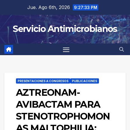
Saltar
Jue. Ago 6th, 2026
9:27:33 PM
al
contenido
Servicio Antimicrobianos
PRESENTACIONES A CONGRESOS
PUBLICACIONES
AZTREONAM-
AVIBACTAM PARA
STENOTROPHOMON
AS MALTOPHILIA: