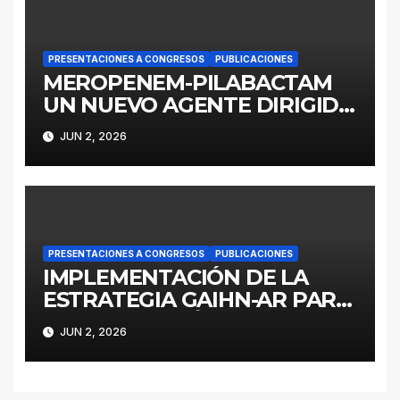
PRESENTACIONES A CONGRESOS
PUBLICACIONES
MEROPENEM-PILABACTAM
UN NUEVO AGENTE DIRIGIDO
A ENTEROBACTERALES
JUN 2, 2026
PRODUCTORES DE
SERINOCARBAPENEMASAS
PRESENTACIONES A CONGRESOS
PUBLICACIONES
IMPLEMENTACIÓN DE LA
ESTRATEGIA GAIHN-AR PARA
LA CONTENCIÓN DE
JUN 2, 2026
ENTEROBACTERALES
PRODUCTORES DE
CARBAPENEMASAS EN UN