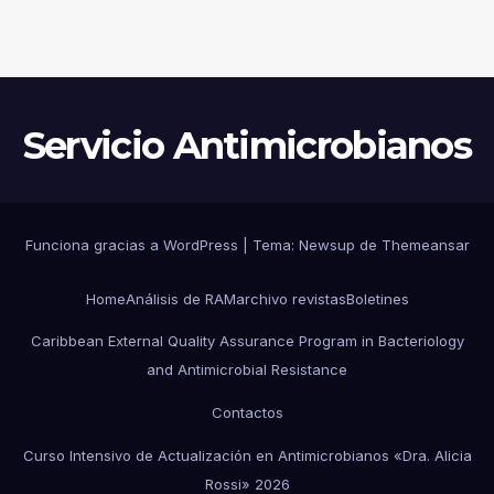
HOSPITAL PEDIÁTRICO CON
RECURSOS LIMITADOS DE
ARGENTINA
Servicio Antimicrobianos
Funciona gracias a WordPress
|
Tema:
Newsup
de
Themeansar
Home
Análisis de RAM
archivo revistas
Boletines
Caribbean External Quality Assurance Program in Bacteriology
and Antimicrobial Resistance
Contactos
Curso Intensivo de Actualización en Antimicrobianos «Dra. Alicia
Rossi» 2026