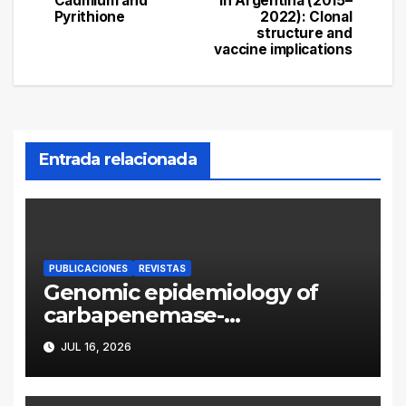
Cadmium and
in Argentina (2015–
entradas
Pyrithione
2022): Clonal
structure and
vaccine implications
Entrada relacionada
PUBLICACIONES
REVISTAS
Genomic epidemiology of
carbapenemase-
producing Enterobacter
JUL 16, 2026
cloacae complex in
Argentina: a retrospective
analysis (2016–2022)