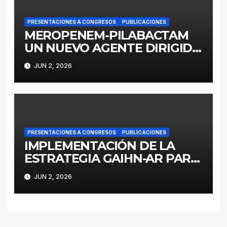
PRESENTACIONES A CONGRESOS
PUBLICACIONES
MEROPENEM-PILABACTAM
UN NUEVO AGENTE DIRIGIDO
A ENTEROBACTERALES
JUN 2, 2026
PRODUCTORES DE
SERINOCARBAPENEMASAS
PRESENTACIONES A CONGRESOS
PUBLICACIONES
IMPLEMENTACIÓN DE LA
ESTRATEGIA GAIHN-AR PARA
LA CONTENCIÓN DE
JUN 2, 2026
ENTEROBACTERALES
PRODUCTORES DE
CARBAPENEMASAS EN UN
HOSPITAL PEDIÁTRICO CON