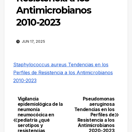
Antimicrobianos
2010-2023
JUN 17, 2025
Staphylococcus aureus Tendencias en los
Perfiles de Resistencia a los Antimicrobianos
2010-2023
Vigilancia
Pseudomonas
Navegación
epidemiológica de la
aeruginosa
neumonía
Tendencias en los
de
neumocócica en
Perfiles de
pediatría ¿qué
Resistencia a los
entradas
serotipos y
Antimicrobianos
resistencias
2020-2023