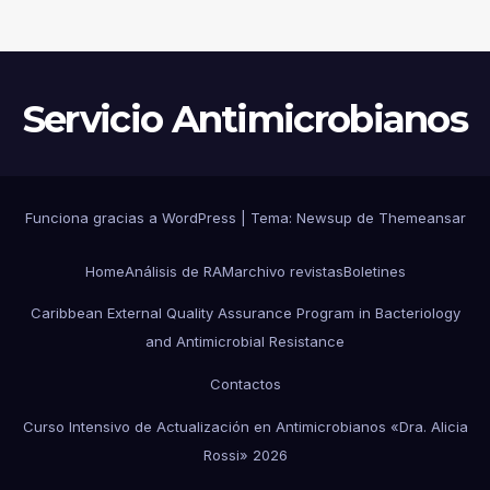
RECURSOS LIMITADOS DE
ARGENTINA
Servicio Antimicrobianos
Funciona gracias a WordPress
|
Tema:
Newsup
de
Themeansar
Home
Análisis de RAM
archivo revistas
Boletines
Caribbean External Quality Assurance Program in Bacteriology
and Antimicrobial Resistance
Contactos
Curso Intensivo de Actualización en Antimicrobianos «Dra. Alicia
Rossi» 2026