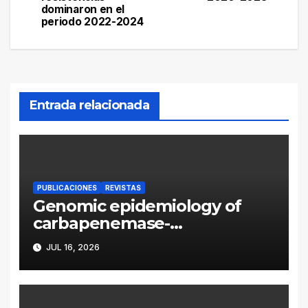
dominaron en el
periodo 2022-2024
Entrada relacionada
PUBLICACIONES
REVISTAS
Genomic epidemiology of
carbapenemase-
producing Enterobacter
JUL 16, 2026
cloacae complex in
Argentina: a retrospective
analysis (2016–2022)