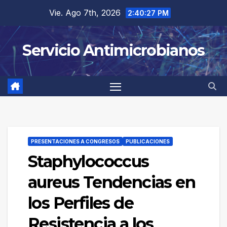
Saltar
Vie. Ago 7th, 2026
2:40:28 PM
al
contenido
Servicio Antimicrobianos
PRESENTACIONES A CONGRESOS
PUBLICACIONES
Staphylococcus
aureus Tendencias en
los Perfiles de
Resistencia a los