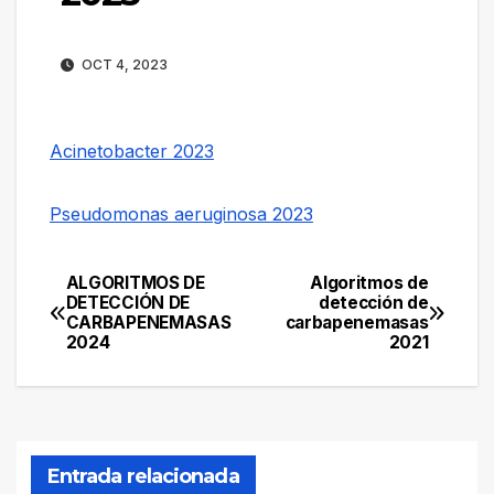
OCT 4, 2023
Acinetobacter 2023
Pseudomonas aeruginosa 2023
ALGORITMOS DE
Algoritmos de
Navegación
DETECCIÓN DE
detección de
CARBAPENEMASAS
carbapenemasas
de
2024
2021
entradas
Entrada relacionada