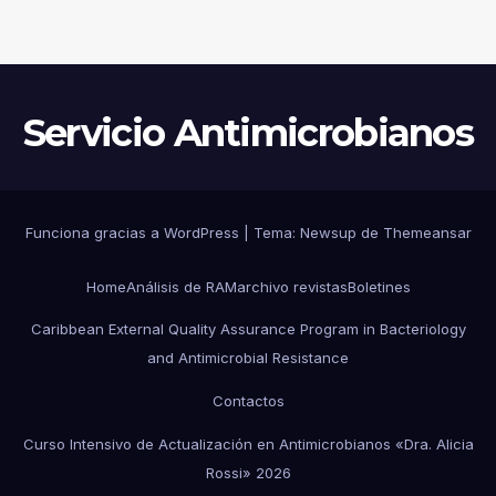
HOSPITAL PEDIÁTRICO CON
RECURSOS LIMITADOS DE
ARGENTINA
Servicio Antimicrobianos
Funciona gracias a WordPress
|
Tema:
Newsup
de
Themeansar
Home
Análisis de RAM
archivo revistas
Boletines
Caribbean External Quality Assurance Program in Bacteriology
and Antimicrobial Resistance
Contactos
Curso Intensivo de Actualización en Antimicrobianos «Dra. Alicia
Rossi» 2026