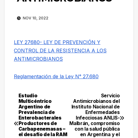
NOV 10, 2022
LEY 27680- LEY DE PREVENCIÓN Y
CONTROL DE LA RESISTENCIA A LOS
ANTIMICROBIANOS
Reglamentación de la Ley N° 27.680
Estudio
Servicio
Navegación
Multicéntrico
Antimicrobianos del
Argentino de
Instituto Nacional de
de
Prevalencia de
Enfermedades
Enterobacterales
Infecciosas ANLIS-
entradas
Productores de
Malbrán, compromiso
Carbapenemasas –
con la salud pública
el desafío de la RAM
en Argentina y el