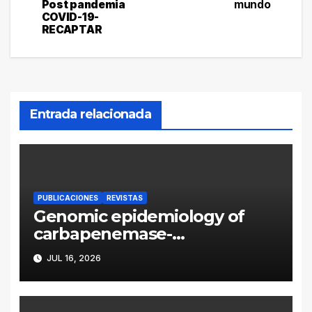
Post pandemia
mundo
COVID-19-
RECAPTAR
Entrada relacionada
PUBLICACIONES
REVISTAS
Genomic epidemiology of
carbapenemase-
producing Enterobacter
JUL 16, 2026
cloacae complex in
Argentina: a retrospective
analysis (2016–2022)