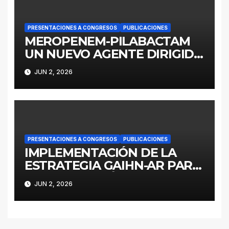
PRESENTACIONES A CONGRESOS
PUBLICACIONES
MEROPENEM-PILABACTAM
UN NUEVO AGENTE DIRIGIDO
A ENTEROBACTERALES
JUN 2, 2026
PRODUCTORES DE
SERINOCARBAPENEMASAS
PRESENTACIONES A CONGRESOS
PUBLICACIONES
IMPLEMENTACIÓN DE LA
ESTRATEGIA GAIHN-AR PARA
LA CONTENCIÓN DE
JUN 2, 2026
ENTEROBACTERALES
PRODUCTORES DE
CARBAPENEMASAS EN UN