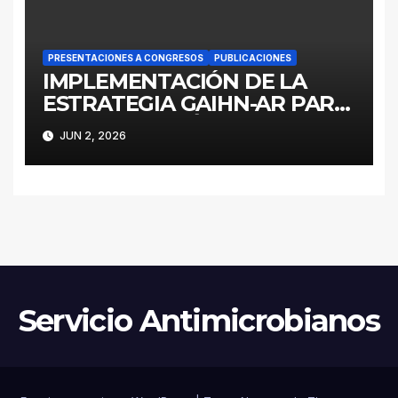
PRESENTACIONES A CONGRESOS
PUBLICACIONES
IMPLEMENTACIÓN DE LA
ESTRATEGIA GAIHN-AR PARA
LA CONTENCIÓN DE
JUN 2, 2026
ENTEROBACTERALES
PRODUCTORES DE
CARBAPENEMASAS EN UN
HOSPITAL PEDIÁTRICO CON
RECURSOS LIMITADOS DE
ARGENTINA
Servicio Antimicrobianos