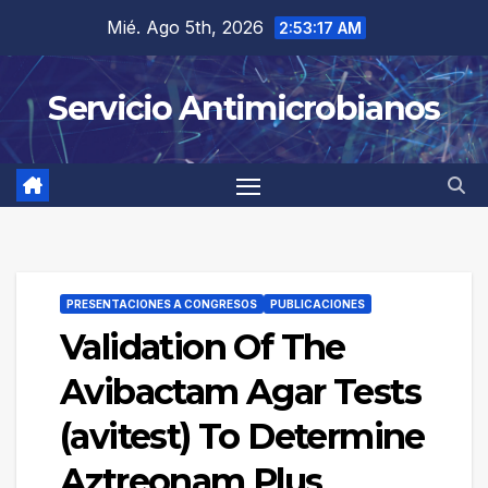
Saltar
Mié. Ago 5th, 2026
2:53:17 AM
al
contenido
Servicio Antimicrobianos
PRESENTACIONES A CONGRESOS
PUBLICACIONES
Validation Of The
Avibactam Agar Tests
(avitest) To Determine
Aztreonam Plus