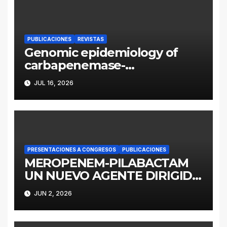
PUBLICACIONES
REVISTAS
Genomic epidemiology of
carbapenemase-
producing Enterobacter
JUL 16, 2026
cloacae complex in
Argentina: a retrospective
analysis (2016–2022)
PRESENTACIONES A CONGRESOS
PUBLICACIONES
MEROPENEM-PILABACTAM
UN NUEVO AGENTE DIRIGIDO
A ENTEROBACTERALES
JUN 2, 2026
PRODUCTORES DE
SERINOCARBAPENEMASAS