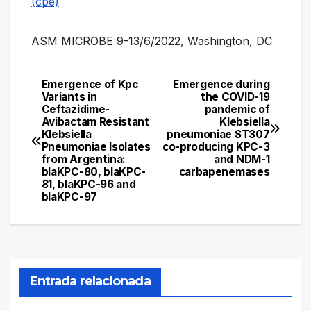
(cpe)
ASM MICROBE 9-13/6/2022, Washington, DC
Emergence of Kpc
Emergence during
Navegación
Variants in
the COVID-19
Ceftazidime-
pandemic of
de
Avibactam Resistant
Klebsiella
Klebsiella
pneumoniae ST307
entradas
Pneumoniae Isolates
co-producing KPC-3
from Argentina:
and NDM-1
blaKPC-80, blaKPC-
carbapenemases
81, blaKPC-96 and
blaKPC-97
Entrada relacionada