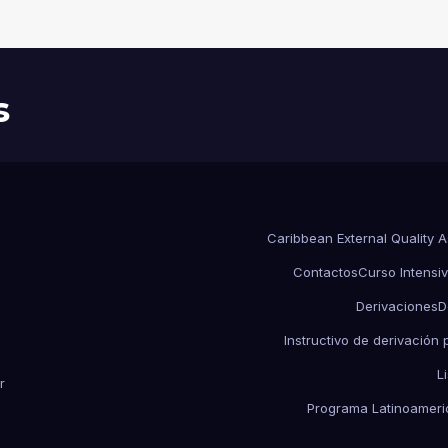
s
Caribbean External Quality 
Contactos
Curso Intensiv
Derivaciones
D
Instructivo de derivación
L
r
Programa Latinoameric