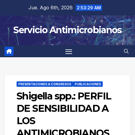
Saltar
Jue. Ago 6th, 2026
2:53:29 AM
al
contenido
Servicio Antimicrobianos
PRESENTACIONES A CONGRESOS
PUBLICACIONES
Shigella spp.: PERFIL
DE SENSIBILIDAD A
LOS
ANTIMICROBIANOS