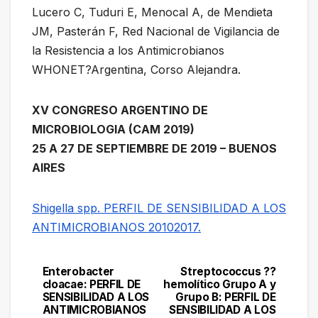
Lucero C, Tuduri E, Menocal A, de Mendieta
JM, Pasterán F, Red Nacional de Vigilancia de
la Resistencia a los Antimicrobianos
WHONET?Argentina, Corso Alejandra.
XV CONGRESO ARGENTINO DE
MICROBIOLOGIA (CAM 2019)
25 A 27 DE SEPTIEMBRE DE 2019 – BUENOS
AIRES
Shigella spp. PERFIL DE SENSIBILIDAD A LOS
ANTIMICROBIANOS 20102017.
Enterobacter
Streptococcus ??
Navegación
cloacae: PERFIL DE
hemolítico Grupo A y
SENSIBILIDAD A LOS
Grupo B: PERFIL DE
de
ANTIMICROBIANOS
SENSIBILIDAD A LOS