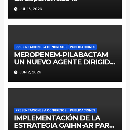
producing Enterobacter
JUL 16, 2026
cloacae complex in
Argentina: a retrospective
analysis (2016–2022)
PRESENTACIONES A CONGRESOS
PUBLICACIONES
MEROPENEM-PILABACTAM
UN NUEVO AGENTE DIRIGIDO
A ENTEROBACTERALES
JUN 2, 2026
PRODUCTORES DE
SERINOCARBAPENEMASAS
PRESENTACIONES A CONGRESOS
PUBLICACIONES
IMPLEMENTACIÓN DE LA
ESTRATEGIA GAIHN-AR PARA