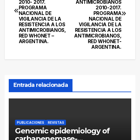
2010- 2017.
ANTIMICROBIANOS
entradas
PROGRAMA
2010-2017.
NACIONAL DE
PROGRAMA
VIGILANCIA DE LA
NACIONAL DE
RESISTENCIA A LOS
VIGILANCIA DE LA
ANTIMICROBIANOS,
RESISTENCIA A LOS
RED WHONET –
ANTIMICROBIANOS,
ARGENTINA.
RED WHONET-
ARGENTINA.
Entrada relacionada
PUBLICACIONES
REVISTAS
Genomic epidemiology of
carbapenemase-