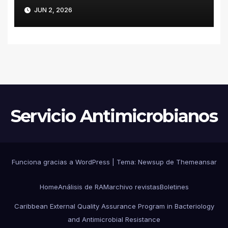
LA CONTENCIÓN DE
JUN 2, 2026
ENTEROBACTERALES
PRODUCTORES DE
CARBAPENEMASAS EN UN
HOSPITAL PEDIÁTRICO CON
RECURSOS LIMITADOS DE
ARGENTINA
Servicio Antimicrobianos
Funciona gracias a WordPress
|
Tema:
Newsup
de
Themeansar
Home
Análisis de RAM
archivo revistas
Boletines
Caribbean External Quality Assurance Program in Bacteriology
and Antimicrobial Resistance