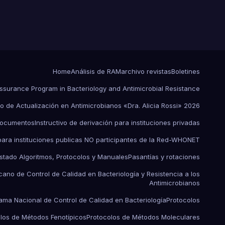
Home
Análisis de RAM
archivo revistas
Boletines
Assurance Program in Bacteriology and Antimicrobial Resistance
o de Actualización en Antimicrobianos «Dra. Alicia Rossi» 2026
ocumentos
Instructivo de derivación para instituciones privadas
 para instituciones publicas NO participantes de la Red-WHONET
istado Algoritmos, Protocolos y Manuales
Pasantías y rotaciones
ano de Control de Calidad en Bacteriología y Resistencia a los
Antimicrobianos
ama Nacional de Control de Calidad en Bacteriología
Protocolos
los de Métodos Fenotípicos
Protocolos de Métodos Moleculares