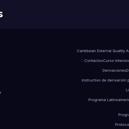
s
Caribbean External Quality 
Contactos
Curso Intensiv
Derivaciones
D
Instructivo de derivación
L
r
Programa Latinoameric
Progr
Protoco