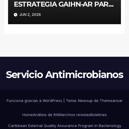
ESTRATEGIA GAIHN-AR PARA
LA CONTENCIÓN DE
JUN 2, 2026
ENTEROBACTERALES
PRODUCTORES DE
CARBAPENEMASAS EN UN
HOSPITAL PEDIÁTRICO CON
RECURSOS LIMITADOS DE
ARGENTINA
Servicio Antimicrobianos
Funciona gracias a WordPress
|
Tema:
Newsup
de
Themeansar
Home
Análisis de RAM
archivo revistas
Boletines
Caribbean External Quality Assurance Program in Bacteriology