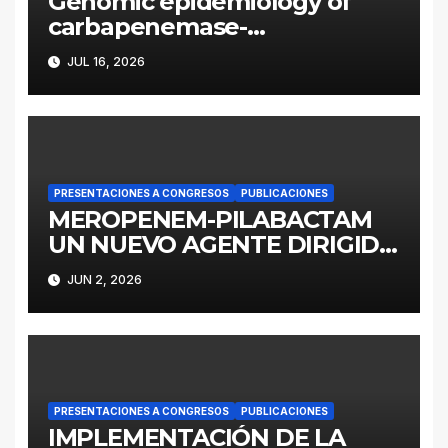
Genomic epidemiology of
carbapenemase-
producing Enterobacter
JUL 16, 2026
cloacae complex in
Argentina: a retrospective
analysis (2016–2022)
PRESENTACIONES A CONGRESOS
PUBLICACIONES
MEROPENEM-PILABACTAM
UN NUEVO AGENTE DIRIGIDO
A ENTEROBACTERALES
JUN 2, 2026
PRODUCTORES DE
SERINOCARBAPENEMASAS
PRESENTACIONES A CONGRESOS
PUBLICACIONES
IMPLEMENTACIÓN DE LA