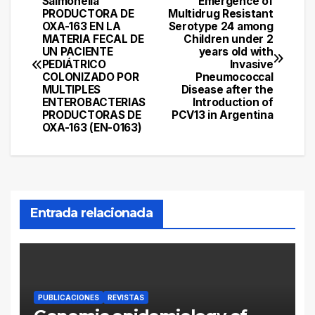
Salmonella
Emergence of
Navegación
PRODUCTORA DE
Multidrug Resistant
OXA-163 EN LA
Serotype 24 among
de
MATERIA FECAL DE
Children under 2
UN PACIENTE
years old with
entradas
PEDIÁTRICO
Invasive
COLONIZADO POR
Pneumococcal
MULTIPLES
Disease after the
ENTEROBACTERIAS
Introduction of
PRODUCTORAS DE
PCV13 in Argentina
OXA-163 (EN-0163)
Entrada relacionada
PUBLICACIONES
REVISTAS