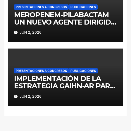
PRESENTACIONES A CONGRESOS
PUBLICACIONES
MEROPENEM-PILABACTAM
UN NUEVO AGENTE DIRIGIDO
A ENTEROBACTERALES
JUN 2, 2026
PRODUCTORES DE
SERINOCARBAPENEMASAS
PRESENTACIONES A CONGRESOS
PUBLICACIONES
IMPLEMENTACIÓN DE LA
ESTRATEGIA GAIHN-AR PARA
LA CONTENCIÓN DE
JUN 2, 2026
ENTEROBACTERALES
PRODUCTORES DE
CARBAPENEMASAS EN UN
HOSPITAL PEDIÁTRICO CON
RECURSOS LIMITADOS DE