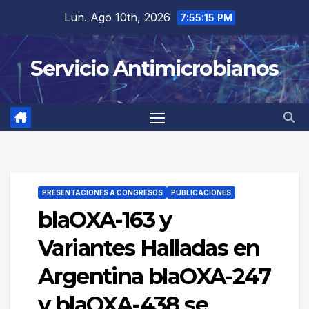
Saltar
Lun. Ago 10th, 2026
7:55:15 PM
al
contenido
Servicio Antimicrobianos
PRESENTACIONES A CONGRESOS
PUBLICACIONES
blaOXA-163 y
Variantes Halladas en
Argentina blaOXA-247
y blaOXA-438 se