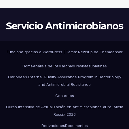
ARGENTINA
Servicio Antimicrobianos
Funciona gracias a WordPress
|
Tema:
Newsup
de
Themeansar
Home
Análisis de RAM
archivo revistas
Boletines
Caribbean External Quality Assurance Program in Bacteriology
and Antimicrobial Resistance
Contactos
Curso Intensivo de Actualización en Antimicrobianos «Dra. Alicia
Rossi» 2026
Derivaciones
Documentos