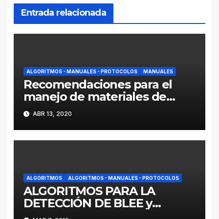
Entrada relacionada
ALGORITMOS - MANUALES - PROTOCOLOS
MANUALES
Recomendaciones para el
manejo de materiales de
pacientes en los laboratorios
ABR 13, 2020
clínicos y microbiológicos en
tiempos del SARS-CoV-2
ALGORITMOS
ALGORITMOS - MANUALES - PROTOCOLOS
ALGORITMOS PARA LA
DETECCIÓN DE BLEE y
CARBAPENEMASAS EN