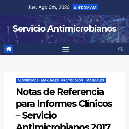
Saltar
Jue. Ago 6th, 2026
5:41:49 AM
al
contenido
Servicio Antimicrobianos
ALGORITMOS - MANUALES - PROTOCOLOS
MANUALES
Notas de Referencia
para Informes Clínicos
– Servicio
Antimicrobianos 2017