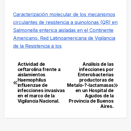
Caracterización molecular de los mecanismos
circulantes de resistencia a quinolonas (QR) en
Salmonella enterica aisladas en el Continente
Americano. Red Latinoamericana de Vigilancia
de la Resistencia a los
Actividad de
Análisis de las
Navegación
ceftarolina frente a
infecciones por
aislamientos
Enterobacterias
de
Haemophilus
productoras de
influenzae de
Metalo-?-lactamasas
entradas
infecciones invasivas
en un Hospital de
en el marco de la
Agudos de la
Vigilancia Nacional.
Provincia de Buenos
Aires.