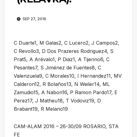
SEP 27, 2016
C Duarte1, M Galas2, C Lucero2, J Campos2,
C Revollo3, D Dos Prazeres Rodriguez4, S
Prat5, A Arévalo1, P Diaz1, A Tijerino6, C
Pesantes7, S Jiménez de Fuentes8, C
Valenzuela9, C Morales10, I Hernandez11, MV
Calderon12, R Bolaños13, N Weiler14, ML
Zamudio15, A Nabon16, P Ramon Pardo17, E
Perez17, J Matheu18, T Vodoviz19, D
Brabant19, R Melano19
CAM-ALAM 2016 – 26-30/09 ROSARIO, STA
FE