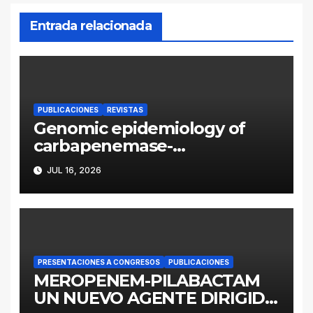
Entrada relacionada
PUBLICACIONES
REVISTAS
Genomic epidemiology of
carbapenemase-
producing Enterobacter
JUL 16, 2026
cloacae complex in
Argentina: a retrospective
analysis (2016–2022)
PRESENTACIONES A CONGRESOS
PUBLICACIONES
MEROPENEM-PILABACTAM
UN NUEVO AGENTE DIRIGIDO