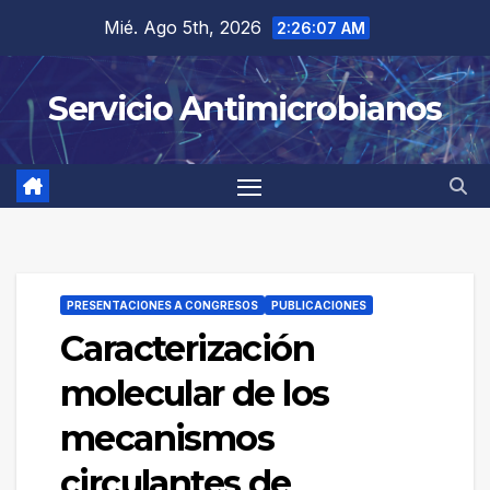
Saltar
Mié. Ago 5th, 2026
2:26:07 AM
al
contenido
Servicio Antimicrobianos
PRESENTACIONES A CONGRESOS
PUBLICACIONES
Caracterización
molecular de los
mecanismos
circulantes de