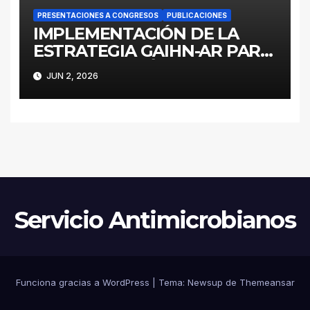
PRESENTACIONES A CONGRESOS
PUBLICACIONES
IMPLEMENTACIÓN DE LA
ESTRATEGIA GAIHN-AR PARA
LA CONTENCIÓN DE
JUN 2, 2026
ENTEROBACTERALES
PRODUCTORES DE
CARBAPENEMASAS EN UN
HOSPITAL PEDIÁTRICO CON
RECURSOS LIMITADOS DE
ARGENTINA
Servicio Antimicrobianos
Funciona gracias a WordPress
|
Tema:
Newsup
de
Themeansar