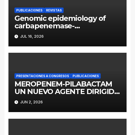
PUBLICACIONES
REVISTAS
Genomic epidemiology of
carbapenemase-
producing Enterobacter
JUL 16, 2026
cloacae complex in
Argentina: a retrospective
analysis (2016–2022)
PRESENTACIONES A CONGRESOS
PUBLICACIONES
MEROPENEM-PILABACTAM
UN NUEVO AGENTE DIRIGIDO
A ENTEROBACTERALES
JUN 2, 2026
PRODUCTORES DE
SERINOCARBAPENEMASAS