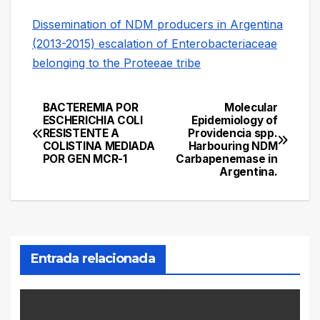
Dissemination of NDM producers in Argentina
(2013-2015) escalation of Enterobacteriaceae
belonging to the Proteeae tribe
BACTEREMIA POR
Molecular
Navegación
ESCHERICHIA COLI
Epidemiology of
RESISTENTE A
Providencia spp.
de
COLISTINA MEDIADA
Harbouring NDM
POR GEN MCR-1
Carbapenemase in
entradas
Argentina.
Entrada relacionada