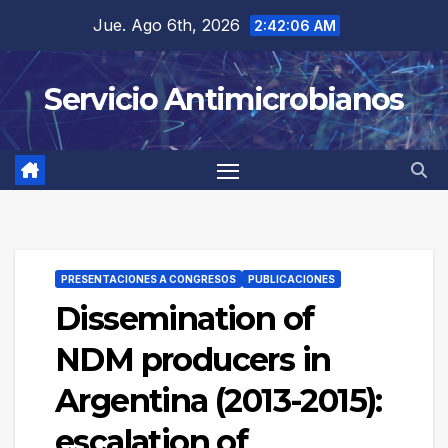
Saltar
Jue. Ago 6th, 2026
2:42:06 AM
al
contenido
Servicio Antimicrobianos
PRESENTACIONES A CONGRESOS
PUBLICACIONES
Dissemination of
NDM producers in
Argentina (2013-2015):
escalation of