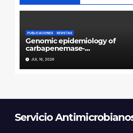
PUBLICACIONES
REVISTAS
Genomic epidemiology of
carbapenemase-
producing Enterobacter
JUL 16, 2026
cloacae complex in
Argentina: a retrospective
analysis (2016–2022)
Servicio Antimicrobiano