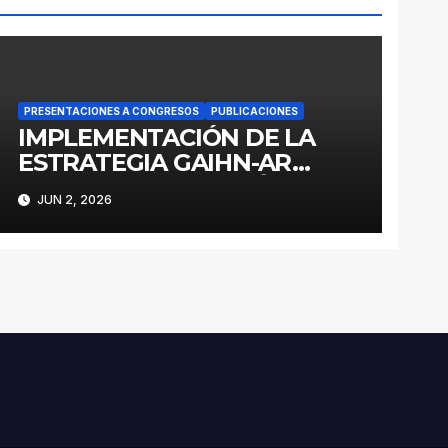
PRESENTACIONES A CONGRESOS
PUBLICACIONES
IMPLEMENTACIÓN DE LA
ESTRATEGIA GAIHN-AR
PARA LA CONTENCIÓN DE
JUN 2, 2026
ENTEROBACTERALES
PRODUCTORES DE
CARBAPENEMASAS EN UN
HOSPITAL PEDIÁTRICO CON
RECURSOS LIMITADOS DE
ARGENTINA