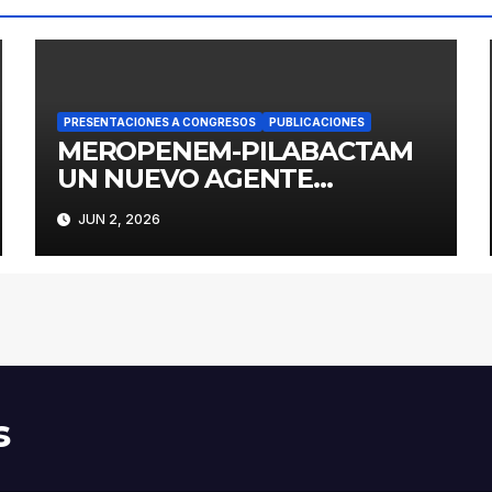
PRESENTACIONES A CONGRESOS
PUBLICACIONES
MEROPENEM-PILABACTAM
UN NUEVO AGENTE
DIRIGIDO A
JUN 2, 2026
ENTEROBACTERALES
PRODUCTORES DE
SERINOCARBAPENEMASAS
s