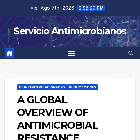
Saltar
Vie. Ago 7th, 2026
2:52:30 PM
al
contenido
Servicio Antimicrobianos
DE INTERES RELACIONADAS
PUBLICACIONES
A GLOBAL
OVERVIEW OF
ANTIMICROBIAL
RESISTANCE