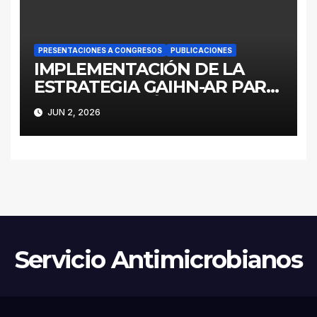
PRESENTACIONES A CONGRESOS
PUBLICACIONES
IMPLEMENTACIÓN DE LA
ESTRATEGIA GAIHN-AR PARA
LA CONTENCIÓN DE
JUN 2, 2026
ENTEROBACTERALES
PRODUCTORES DE
CARBAPENEMASAS EN UN
HOSPITAL PEDIÁTRICO CON
RECURSOS LIMITADOS DE
ARGENTINA
Servicio Antimicrobianos