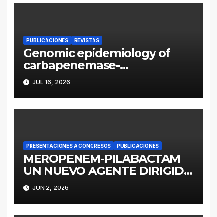
PUBLICACIONES
REVISTAS
Genomic epidemiology of
carbapenemase-
producing Enterobacter
JUL 16, 2026
cloacae complex in
Argentina: a retrospective
analysis (2016–2022)
PRESENTACIONES A CONGRESOS
PUBLICACIONES
MEROPENEM-PILABACTAM
UN NUEVO AGENTE DIRIGIDO
A ENTEROBACTERALES
JUN 2, 2026
PRODUCTORES DE
SERINOCARBAPENEMASAS