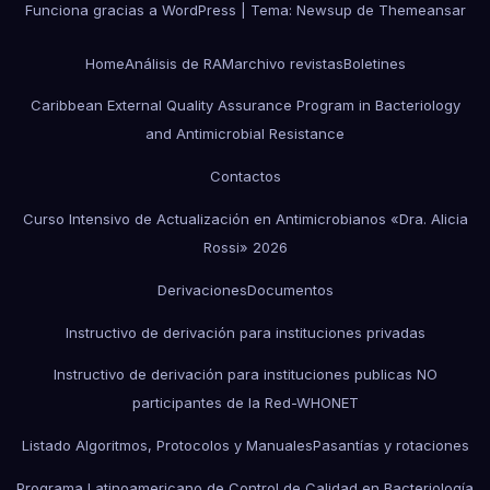
Funciona gracias a WordPress
|
Tema:
Newsup
de
Themeansar
Home
Análisis de RAM
archivo revistas
Boletines
Caribbean External Quality Assurance Program in Bacteriology
and Antimicrobial Resistance
Contactos
Curso Intensivo de Actualización en Antimicrobianos «Dra. Alicia
Rossi» 2026
Derivaciones
Documentos
Instructivo de derivación para instituciones privadas
Instructivo de derivación para instituciones publicas NO
participantes de la Red-WHONET
Listado Algoritmos, Protocolos y Manuales
Pasantías y rotaciones
Programa Latinoamericano de Control de Calidad en Bacteriología