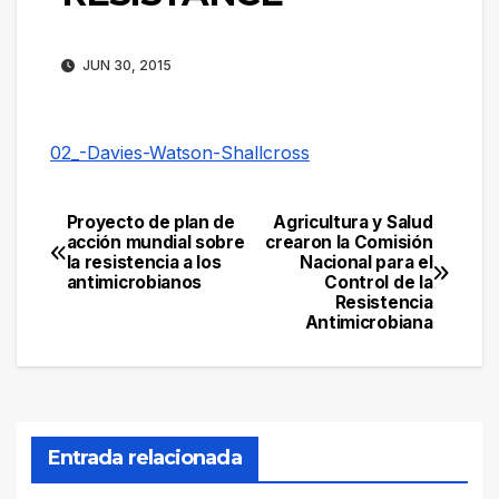
JUN 30, 2015
02_-Davies-Watson-Shallcross
Proyecto de plan de
Agricultura y Salud
Navegación
acción mundial sobre
crearon la Comisión
la resistencia a los
Nacional para el
de
antimicrobianos
Control de la
Resistencia
entradas
Antimicrobiana
Entrada relacionada