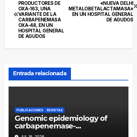
PRODUCTORES DE
«NUEVA DELHI
de
OXA-163, UNA
METALOBETALACTAMASA»
VARIANTE DE LA
EN UN HOSPITAL GENERAL
entradas
CARBAPENEMASA
DE AGUDOS
OXA-48, EN UN
HOSPITAL GENERAL
DE AGUDOS
Entrada relacionada
PUBLICACIONES
REVISTAS
Genomic epidemiology of
carbapenemase-
producing Enterobacter
JUL 16, 2026