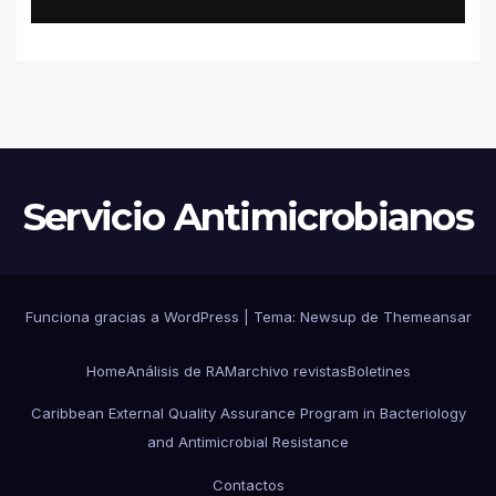
ENTEROBACTERALES
PRODUCTORES DE
CARBAPENEMASAS EN UN
HOSPITAL PEDIÁTRICO CON
RECURSOS LIMITADOS DE
ARGENTINA
Servicio Antimicrobianos
Funciona gracias a WordPress
|
Tema:
Newsup
de
Themeansar
Home
Análisis de RAM
archivo revistas
Boletines
Caribbean External Quality Assurance Program in Bacteriology
and Antimicrobial Resistance
Contactos