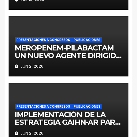
cloacae complex in
Argentina: a retrospective
analysis (2016–2022)
PRESENTACIONES A CONGRESOS
PUBLICACIONES
MEROPENEM-PILABACTAM
UN NUEVO AGENTE DIRIGIDO
A ENTEROBACTERALES
JUN 2, 2026
PRODUCTORES DE
SERINOCARBAPENEMASAS
PRESENTACIONES A CONGRESOS
PUBLICACIONES
IMPLEMENTACIÓN DE LA
ESTRATEGIA GAIHN-AR PARA
LA CONTENCIÓN DE
JUN 2, 2026