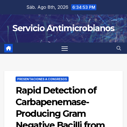
Saltar
Sáb. Ago 8th, 2026
6:34:53 PM
al
contenido
Servicio Antimicrobianos
PRESENTACIONES A CONGRESOS
Rapid Detection of
Carbapenemase-
Producing Gram
Negative Bacilli from