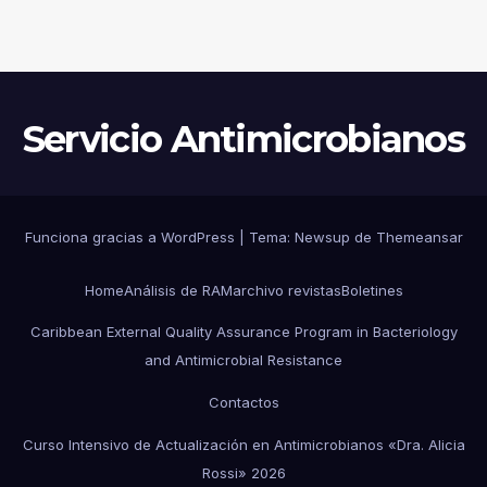
INVESTIGACIÓN DE UN
EVENTO EPIDEMIOLÓGICO Y
ESTRATEGIAS DE
CONTENCIÓN
Servicio Antimicrobianos
Funciona gracias a WordPress
|
Tema:
Newsup
de
Themeansar
Home
Análisis de RAM
archivo revistas
Boletines
Caribbean External Quality Assurance Program in Bacteriology
and Antimicrobial Resistance
Contactos
Curso Intensivo de Actualización en Antimicrobianos «Dra. Alicia
Rossi» 2026