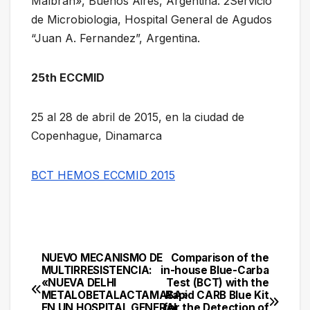
Malbrán», Buenos Aires, Argentina. 2Servicio
de Microbiologia, Hospital General de Agudos
“Juan A. Fernandez”, Argentina.
25th ECCMID
25 al 28 de abril de 2015, en la ciudad de
Copenhague, Dinamarca
BCT HEMOS ECCMID 2015
NUEVO MECANISMO DE
Comparison of the
Navegación
MULTIRRESISTENCIA:
in-house Blue-Carba
«NUEVA DELHI
Test (BCT) with the
de
METALOBETALACTAMASA»
Rapid CARB Blue Kit
EN UN HOSPITAL GENERAL
for the Detection of