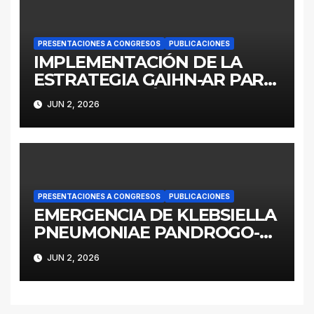
PRESENTACIONES A CONGRESOS
PUBLICACIONES
IMPLEMENTACIÓN DE LA
ESTRATEGIA GAIHN-AR PARA
LA CONTENCIÓN DE
JUN 2, 2026
ENTEROBACTERALES
PRODUCTORES DE
CARBAPENEMASAS EN UN
HOSPITAL PEDIÁTRICO CON
RECURSOS LIMITADOS DE
ARGENTINA
PRESENTACIONES A CONGRESOS
PUBLICACIONES
EMERGENCIA DE KLEBSIELLA
PNEUMONIAE PANDROGO-
RESISTENTE ST258 EN UNA
JUN 2, 2026
UNIDAD DE CUIDADOS
CRITICOS DE LA PROVINCIA
DE BUENOS AIRES