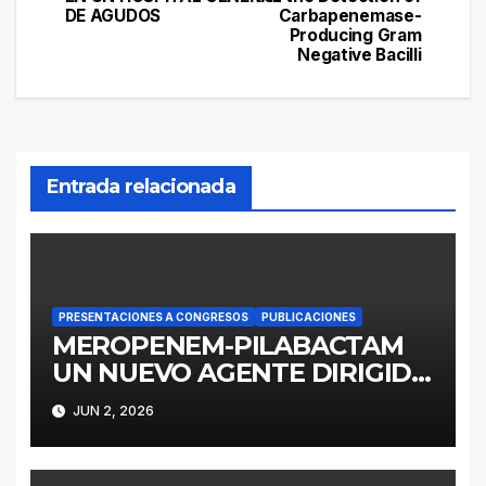
entradas
DE AGUDOS
Carbapenemase-
Producing Gram
Negative Bacilli
Entrada relacionada
PRESENTACIONES A CONGRESOS
PUBLICACIONES
MEROPENEM-PILABACTAM
UN NUEVO AGENTE DIRIGIDO
A ENTEROBACTERALES
JUN 2, 2026
PRODUCTORES DE
SERINOCARBAPENEMASAS